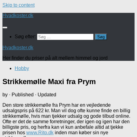
Skip to content
Hvadkoster.dk
Søg efter:
Hvadkoster.dk
Her finder du priser på alt mellem himmel og jord
Hobby
Strikkemølle Maxi fra Prym
by
· Published
· Updated
Den store strikkemølle fra Prym har en vejledende
udsalgspris på 622 kr. Man vil dog ofte kunne finde en billig
strikkemølle, hvis man tjekker udsalg og gode tilbud online.
Ofte er det de samme forretninger, der igen og igen har den
billigste pris, og herfra kan vi kun anbefale altid at tjekke
prisen hos
www.Rito.dk
inden man køber sin nye