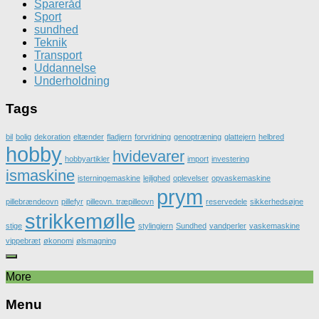
Spareråd
Sport
sundhed
Teknik
Transport
Uddannelse
Underholdning
Tags
bil
bolig
dekoration
eltænder
fladjern
forvridning
genoptræning
glattejern
helbred
hobby
hvidevarer
hobbyartikler
import
investering
ismaskine
isterningemaskine
lejlighed
oplevelser
opvaskemaskine
prym
pillebrændeovn
pillefyr
pilleovn. træpilleovn
reservedele
sikkerhedsøjne
strikkemølle
stige
stylingjern
Sundhed
vandperler
vaskemaskine
vippebræt
økonomi
ølsmagning
More
Menu