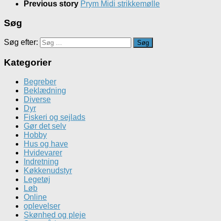
Previous story
Prym Midi strikkemølle
Søg
Søg efter:
Kategorier
Begreber
Beklædning
Diverse
Dyr
Fiskeri og sejlads
Gør det selv
Hobby
Hus og have
Hvidevarer
Indretning
Køkkenudstyr
Legetøj
Løb
Online
oplevelser
Skønhed og pleje