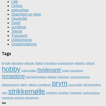
Løb
Online
oplevelser
Skønhed og pleje
Spareråd
Sport
sundhed
Teknik
Transport
Uddannelse
Underholdning
Tags
bil
bolig
dekoration
eltænder
fladjern
forvridning
genoptræning
glattejern
helbred
hobby
hvidevarer
hobbyartikler
import
investering
ismaskine
isterningemaskine
lejlighed
oplevelser
opvaskemaskine
prym
pillebrændeovn
pillefyr
pilleovn. træpilleovn
reservedele
sikkerhedsøjne
strikkemølle
stige
stylingjern
Sundhed
vandperler
vaskemaskine
vippebræt
økonomi
ølsmagning