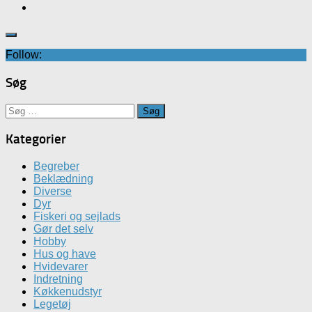
Follow:
Søg
Søg
efter:
Kategorier
Begreber
Beklædning
Diverse
Dyr
Fiskeri og sejlads
Gør det selv
Hobby
Hus og have
Hvidevarer
Indretning
Køkkenudstyr
Legetøj