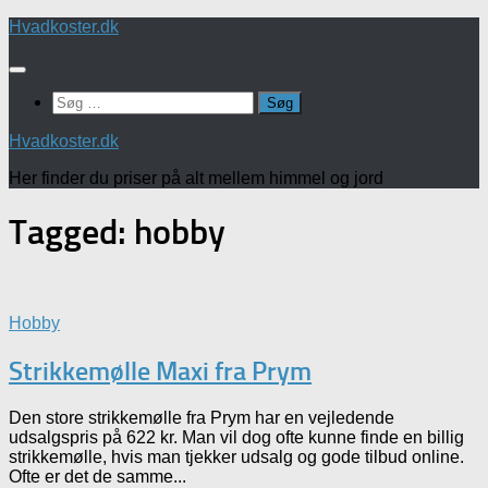
Skip
Hvadkoster.dk
to
content
Søg
efter:
Hvadkoster.dk
Her finder du priser på alt mellem himmel og jord
Tagged:
hobby
Hobby
Strikkemølle Maxi fra Prym
Den store strikkemølle fra Prym har en vejledende
udsalgspris på 622 kr. Man vil dog ofte kunne finde en billig
strikkemølle, hvis man tjekker udsalg og gode tilbud online.
Ofte er det de samme...