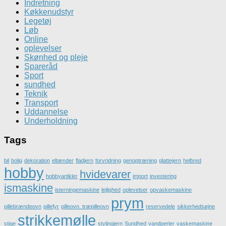
Indretning
Køkkenudstyr
Legetøj
Løb
Online
oplevelser
Skønhed og pleje
Spareråd
Sport
sundhed
Teknik
Transport
Uddannelse
Underholdning
Tags
bil
bolig
dekoration
eltænder
fladjern
forvridning
genoptræning
glattejern
helbred
hobby
hvidevarer
hobbyartikler
import
investering
ismaskine
isterningemaskine
lejlighed
oplevelser
opvaskemaskine
prym
pillebrændeovn
pillefyr
pilleovn. træpilleovn
reservedele
sikkerhedsøjne
strikkemølle
stige
stylingjern
Sundhed
vandperler
vaskemaskine