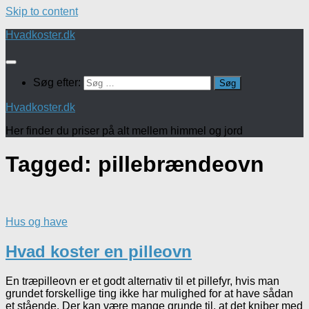
Skip to content
Hvadkoster.dk
Søg efter:
Hvadkoster.dk
Her finder du priser på alt mellem himmel og jord
Tagged:
pillebrændeovn
Hus og have
Hvad koster en pilleovn
En træpilleovn er et godt alternativ til et pillefyr, hvis man
grundet forskellige ting ikke har mulighed for at have sådan
et stående. Der kan være mange grunde til, at det kniber med