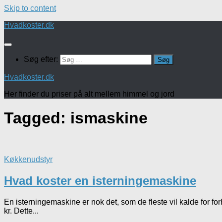
Skip to content
Hvadkoster.dk
Søg efter:
Hvadkoster.dk
Her finder du priser på alt mellem himmel og jord
Tagged:
ismaskine
Køkkenudstyr
Hvad koster en isterningemaskine
En isterningemaskine er nok det, som de fleste vil kalde for fo
kr. Dette...