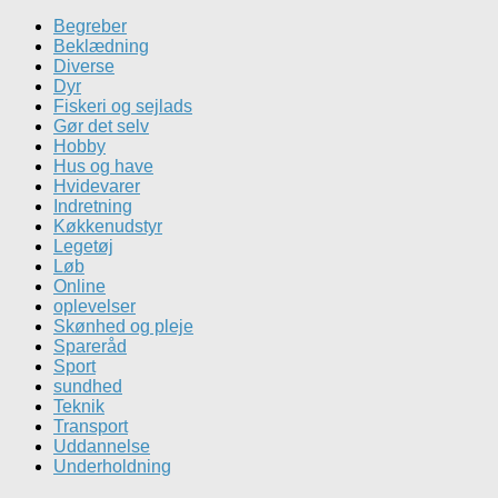
Begreber
Beklædning
Diverse
Dyr
Fiskeri og sejlads
Gør det selv
Hobby
Hus og have
Hvidevarer
Indretning
Køkkenudstyr
Legetøj
Løb
Online
oplevelser
Skønhed og pleje
Spareråd
Sport
sundhed
Teknik
Transport
Uddannelse
Underholdning