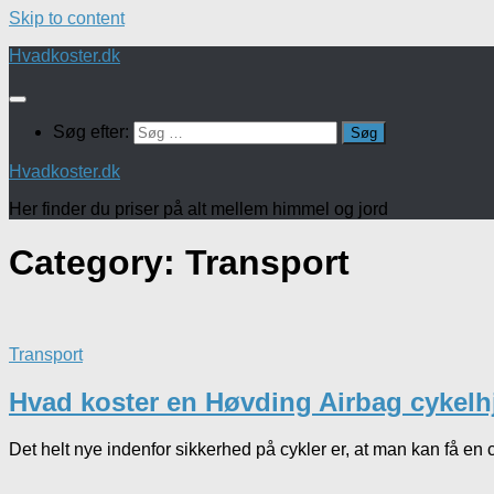
Skip to content
Hvadkoster.dk
Søg efter:
Hvadkoster.dk
Her finder du priser på alt mellem himmel og jord
Category:
Transport
Transport
Hvad koster en Høvding Airbag cykelh
Det helt nye indenfor sikkerhed på cykler er, at man kan få en 