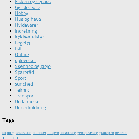
Fiskeri og sejlads
Gør det selv
Hobby
Hus og have
Hvidevarer
Indretning
Køkkenudstyr
Legetøj
Løb
Online
oplevelser
Skønhed og pleje
Spareråd
Sport
sundhed
Teknik
Transport
Uddannelse
Underholdning
Tags
bil
bolig
dekoration
eltænder
fladjern
forvridning
genoptræning
glattejern
helbred