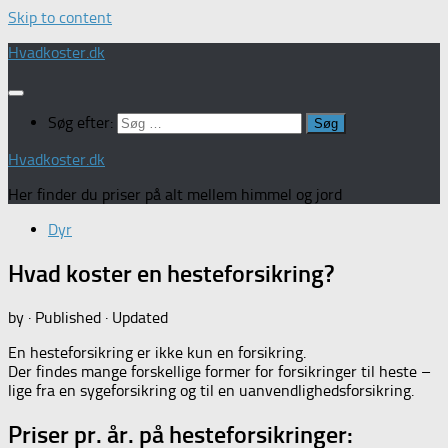
Skip to content
Hvadkoster.dk
Søg efter:
Hvadkoster.dk
Her finder du priser på alt mellem himmel og jord
Dyr
Hvad koster en hesteforsikring?
by
· Published
· Updated
En hesteforsikring er ikke kun en forsikring.
Der findes mange forskellige former for forsikringer til heste –
lige fra en sygeforsikring og til en uanvendlighedsforsikring.
Priser pr. år. på hesteforsikringer: