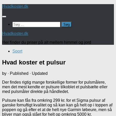
Skip
Hvadkoster.dk
to
content
Søg
efter:
Hvadkoster.dk
Her finder du priser på alt mellem himmel og jord
Sport
Hvad koster et pulsur
by
· Published
· Updated
Der findes rigtig mange forskellige former for pulsmålere,
men det mest kendte er pulsure tilkoblet et pulsbælte eller
med pulsmåler direkte på håndledet.
Pulsure kan fås fra omkring 299 kr. for et Sigma pulsur af
ganske fornuftigt kvalitet og så kan kan gå helt op i toppen af
poppen og gå efter et at de helt nye Garmin løbeure, men så
bliver man også slået for helt op omkring 5000 kr.