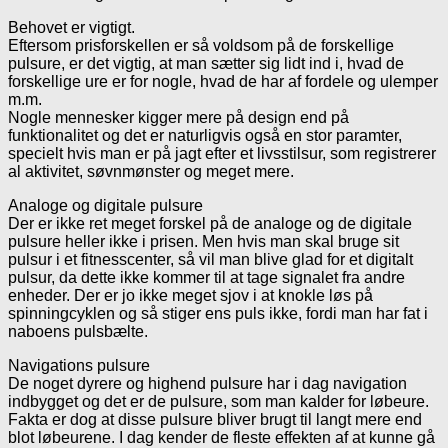
Behovet er vigtigt.
Eftersom prisforskellen er så voldsom på de forskellige
pulsure, er det vigtig, at man sætter sig lidt ind i, hvad de
forskellige ure er for nogle, hvad de har af fordele og ulemper
m.m.
Nogle mennesker kigger mere på design end på
funktionalitet og det er naturligvis også en stor paramter,
specielt hvis man er på jagt efter et livsstilsur, som registrerer
al aktivitet, søvnmønster og meget mere.
Analoge og digitale pulsure
Der er ikke ret meget forskel på de analoge og de digitale
pulsure heller ikke i prisen. Men hvis man skal bruge sit
pulsur i et fitnesscenter, så vil man blive glad for et digitalt
pulsur, da dette ikke kommer til at tage signalet fra andre
enheder. Der er jo ikke meget sjov i at knokle løs på
spinningcyklen og så stiger ens puls ikke, fordi man har fat i
naboens pulsbælte.
Navigations pulsure
De noget dyrere og highend pulsure har i dag navigation
indbygget og det er de pulsure, som man kalder for løbeure.
Fakta er dog at disse pulsure bliver brugt til langt mere end
blot løbeurene. I dag kender de fleste effekten af at kunne gå