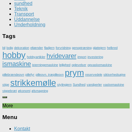
sundhed
Teknik
Transport
Uddannelse
Underholdning
Tags
bil
bolig
dekoration
eltænder
fladjern
forvridning
genoptræning
glattejern
helbred
hobby
hvidevarer
hobbyartikler
import
investering
ismaskine
isterningemaskine
lejlighed
oplevelser
opvaskemaskine
prym
pillebrændeovn
pillefyr
pilleovn. træpilleovn
reservedele
sikkerhedsøjne
strikkemølle
stige
stylingjern
Sundhed
vandperler
vaskemaskine
vippebræt
økonomi
ølsmagning
More
Menu
Kontakt