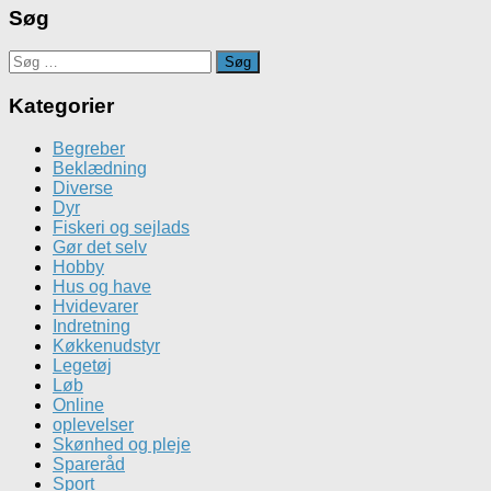
Søg
Søg
efter:
Kategorier
Begreber
Beklædning
Diverse
Dyr
Fiskeri og sejlads
Gør det selv
Hobby
Hus og have
Hvidevarer
Indretning
Køkkenudstyr
Legetøj
Løb
Online
oplevelser
Skønhed og pleje
Spareråd
Sport