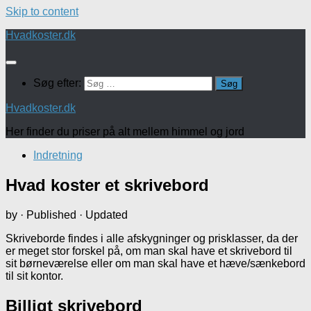
Skip to content
Hvadkoster.dk
Søg efter:
Hvadkoster.dk
Her finder du priser på alt mellem himmel og jord
Indretning
Hvad koster et skrivebord
by
· Published
· Updated
Skriveborde findes i alle afskygninger og prisklasser, da der
er meget stor forskel på, om man skal have et skrivebord til
sit børneværelse eller om man skal have et hæve/sænkebord
til sit kontor.
Billigt skrivebord