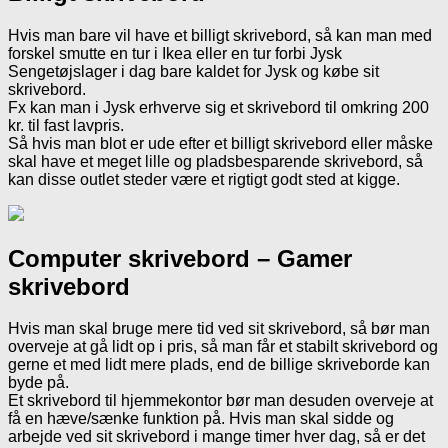
Hvis man bare vil have et billigt skrivebord, så kan man med
forskel smutte en tur i Ikea eller en tur forbi Jysk
Sengetøjslager i dag bare kaldet for Jysk og købe sit
skrivebord.
Fx kan man i Jysk erhverve sig et skrivebord til omkring 200
kr. til fast lavpris.
Så hvis man blot er ude efter et billigt skrivebord eller måske
skal have et meget lille og pladsbesparende skrivebord, så
kan disse outlet steder være et rigtigt godt sted at kigge.
Computer skrivebord – Gamer
skrivebord
Hvis man skal bruge mere tid ved sit skrivebord, så bør man
overveje at gå lidt op i pris, så man får et stabilt skrivebord og
gerne et med lidt mere plads, end de billige skriveborde kan
byde på.
Et skrivebord til hjemmekontor bør man desuden overveje at
få en hæve/sænke funktion på. Hvis man skal sidde og
arbejde ved sit skrivebord i mange timer hver dag, så er det