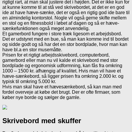
rigtigt rart, at man skal justere det i højden. Det er ikke kun for
at kunne komme til at stå ved skrivebordet, at det er en god
ide at have hæve-sænke, det er også en rigtig god ide bare til
en almindelig kontorstol. Nogle vil også gerne skifte mellem
en stol og en fitnessbold i løbet af dagen og så er hæve-
sænkefunktionen også meget anvendelig.
Et gamerbord fungere i store træk ligesom et arbejdsbord.
Det er udstyret med en bue, så man kan komme ind til bordet
og sidde godt og så har det en stor bordplade, hvor man kan
have bl.a en stor musemåtte.
Prisen for et rigtigt arbejdsskivebord, computerbord,
gamerbord eller man nu vil kalde et skrivebord med stor
bordplade og ergonomisk udformning, kan fås fra omkring
1000 – 1500 kr. afhængig af kvalitet. Hvis man vil have et
hæve-sænkebord, så ligger prisen fra omkring 2.000 kr. og
typisk til omkring 5.000 kr.
Hvis man skal have et hævesænkebord, så kan man med
fordel overveje at købe det brugt. Der er ofte firmaer, som
køber nye borde og sælger de gamle.
Skrivebord med skuffer