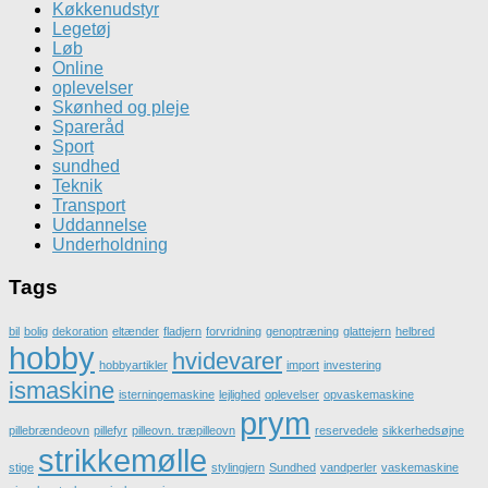
Køkkenudstyr
Legetøj
Løb
Online
oplevelser
Skønhed og pleje
Spareråd
Sport
sundhed
Teknik
Transport
Uddannelse
Underholdning
Tags
bil
bolig
dekoration
eltænder
fladjern
forvridning
genoptræning
glattejern
helbred
hobby
hvidevarer
hobbyartikler
import
investering
ismaskine
isterningemaskine
lejlighed
oplevelser
opvaskemaskine
prym
pillebrændeovn
pillefyr
pilleovn. træpilleovn
reservedele
sikkerhedsøjne
strikkemølle
stige
stylingjern
Sundhed
vandperler
vaskemaskine