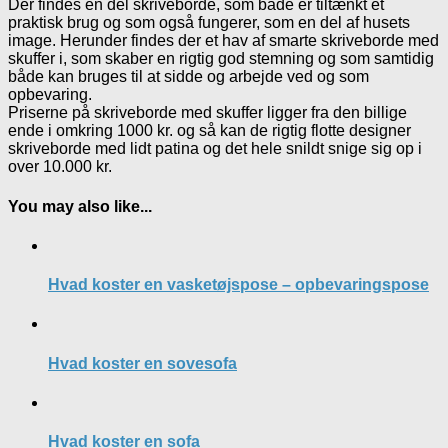
Der findes en del skriveborde, som både er tiltænkt et
praktisk brug og som også fungerer, som en del af husets
image. Herunder findes der et hav af smarte skriveborde med
skuffer i, som skaber en rigtig god stemning og som samtidig
både kan bruges til at sidde og arbejde ved og som
opbevaring.
Priserne på skriveborde med skuffer ligger fra den billige
ende i omkring 1000 kr. og så kan de rigtig flotte designer
skriveborde med lidt patina og det hele snildt snige sig op i
over 10.000 kr.
You may also like...
Hvad koster en vasketøjspose – opbevaringspose
Hvad koster en sovesofa
Hvad koster en sofa